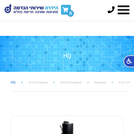
FontAwesomeConfig = { searchPseudoElements: true
};
0
HQ
HQ
דף הבית
משאבות
משאבות טבולות
משאבות לביוב