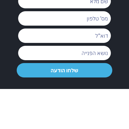
מלא
מס’
טלפון
דוא”ל
נושא
הפנייה
שלחו
שלחו הודעה
הודעה