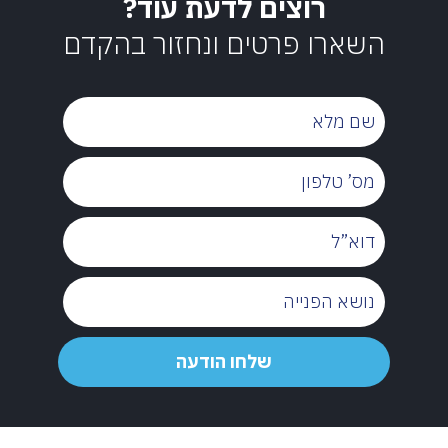
רוצים לדעת עוד?
השארו פרטים ונחזור בהקדם
שם
מלא
מס’
טלפון
דוא”ל
נושא
הפנייה
שלחו
שלחו הודעה
הודעה