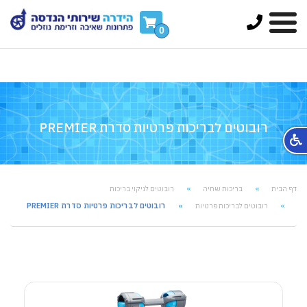
FontAwesomeConfig = { searchPseudoElements: true
};
0
רובוטים לבריכות פרטיות סדרת PREMIER
דף הבית
בריכות שחיה
רובוטים לניקוי בריכות
רובוטים לבריכות פרטיות סדרת PREMIER
רובוטים לבריכות פרטיות