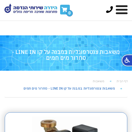
FontAwesomeConfig = { searchPseudoElements: true
};
0
משאבות צנטרפוגליות במבנה על קו LINE IN -
סחרור מים חמים
דף הבית
משאבות
משאבות צנטרפוגליות במבנה על קו LINE IN - סחרור מים חמים