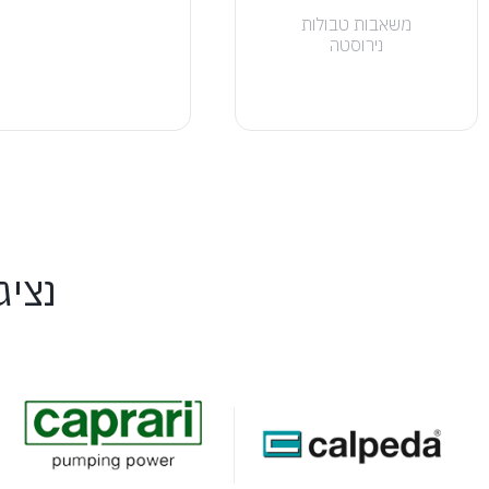
משאבות טבולות
נירוסטה
נציג