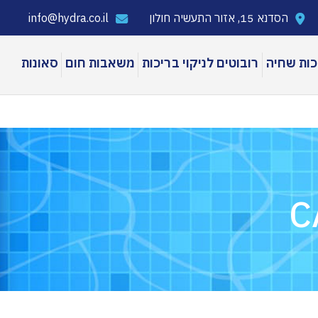
הסדנא 15, אזור התעשיה חולון
info@hydra.co.il
כות שחיה
רובוטים לניקוי בריכות
משאבות חום
סאונות
ת שכשוך LAGHETTO
בריכות שיכשוך ק