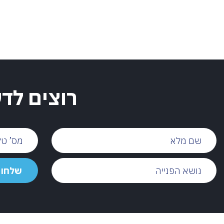
רוצים לד
שם
מס’
מלא
טלפון
נושא
שלחו
שלחו 
הפנייה
הודעה