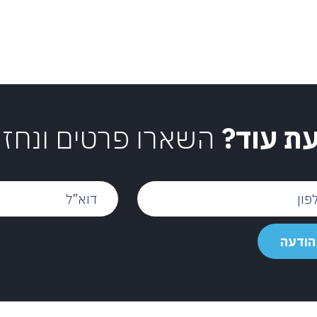
עת עוד?
השארו פרטים ונחז
דוא”ל
הודעה