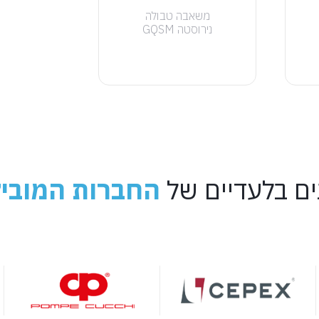
משאבה טבולה
נירוסטה GQSM
ים בלעדיים של
החברות המוביל