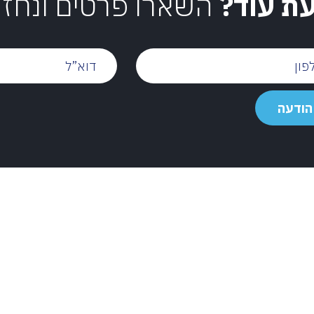
עת עוד?
השארו פרטים ונחז
דוא”ל
הודעה