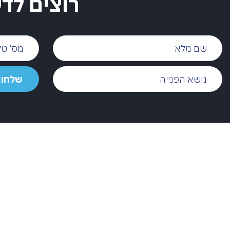
רוצים לד
שם
מס’
מלא
טלפון
נושא
שלחו
שלחו 
הפנייה
הודעה