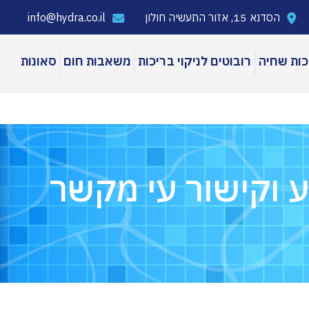
הסדנא 15, אזור התעשיה חולון
info@hydra.co.il
כות שחיה
רובוטים לניקוי בריכות
משאבות חום
סאונות
ת שכשוך LAGHETTO
בריכות שיכשוך ק
 וקישור עי מקשר