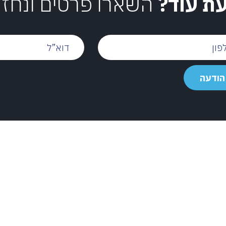
עת עוד?
השארו פרטים ונחז
דוא”ל
הודעה