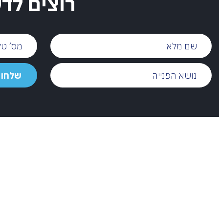
רוצים לד
שם
מס’
מלא
טלפון
נושא
שלחו
שלחו 
הפנייה
הודעה