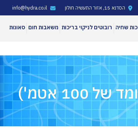
הסדנא 15, אזור התעשיה חולון
info@hydra.co.il
כות שחיה
רובוטים לניקוי בריכות
משאבות חום
סאונות
ת שכשוך LAGHETTO
בריכות שיכשוך ק
10 אטמ')