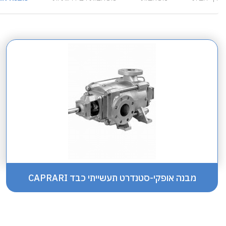
מבנה אופקי-סטנדרט תעשייתי כבד CAPRARI