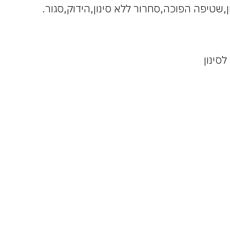
קון,שטיפה הפוכה,סחרור ללא סינון,הידוק,סגור.
סינון