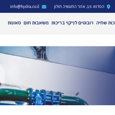
הסדנא 15, אזור התעשיה חולון
info@hydra.co.il
כות שחיה
רובוטים לניקוי בריכות
משאבות חום
סאונות
ת שכשוך LAGHETTO
בריכות שיכשוך ק