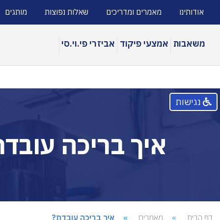
FontAwesomeConfig = { searchPseudoElements: true };
אודותינו
מאמרים ומדריכים
שאלות נפוצות
מותגים
משאבות
אמצעי פיקוד
אביזרי פי.וי.סי
בקרי הפעלת משאבות ON-OFF
לוחות פיקוד מובנים להנעת משאבות במגוון אפשרויות פיקוד
נגישות
איך בריכה עובדת
דף הבית
מאמרים
איך בריכה עובדת?