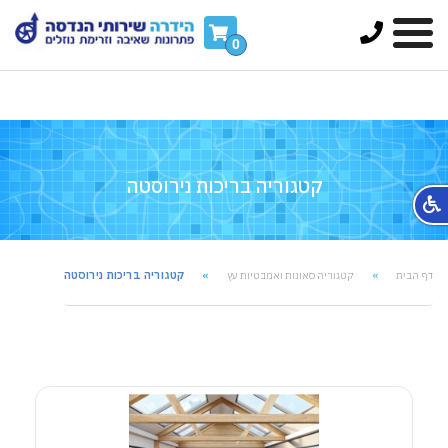
FontAwesomeConfig = { searchPseudoElements: true
};
0
קטגוריה בריכות נירוסטה
קטגוריה בריכות נירוסטה
דף הבית
קטגוריה סאונות ואמבטיות עץ