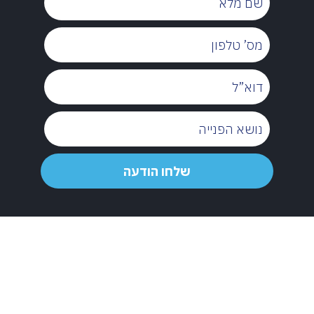
מלא
מס’
טלפון
דוא”ל
נושא
הפנייה
שלחו
שלחו הודעה
הודעה